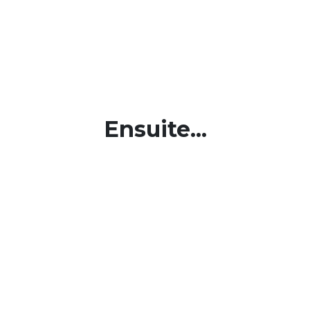
Ensuite...
Pépite 10
ans
Juin 2024