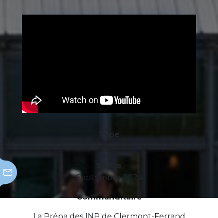
Type
Film promotionnel
Sortie
Septembre 2024
Commanditaire
La Prépa des INP de Clermont-Ferrand